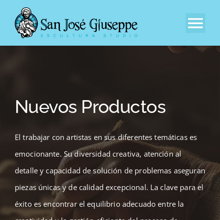
Skip
to
Tog
content
Nav
Inicio
Nuestra Empresa
Nuevos Productos
Experiencia
El trabajar con artistas en sus diferentes temáticas es
Catálogo
emocionante. Su diversidad creativa, atención al
detalle y capacidad de solución de problemas aseguran
Contacto
piezas únicas y de calidad excepcional. La clave para el
éxito es encontrar el equilibrio adecuado entre la
ES_ES