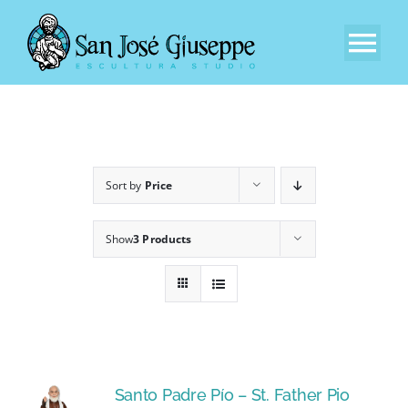
Skip
to
Tog
content
Nav
Inicio
Nuestra Empresa
Sort by
Price
Experiencia
Show
3 Products
Catálogo
Contacto
Santo Padre Pío – St. Father Pio
ES_ES