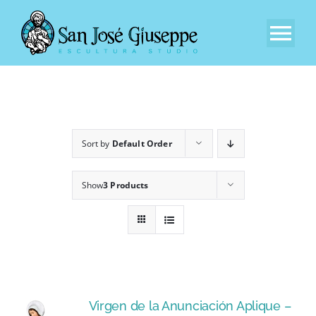
Skip
to
Tog
content
Nav
Inicio
Nuestra Empresa
Sort by
Default Order
Experiencia
Show
3 Products
Catálogo
Contacto
Virgen de la Anunciación Aplique –
ES_ES