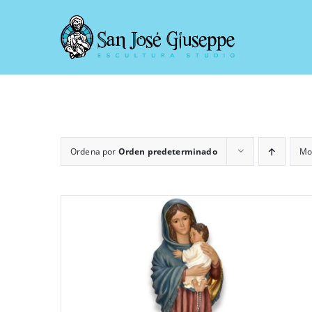
Saltar
al
contenido
Ordena por
Orden predeterminado
Mo