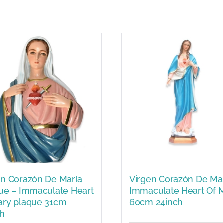
en Corazón De María
Virgen Corazón De Mar
que – Immaculate Heart
Immaculate Heart Of 
ary plaque 31cm
60cm 24inch
ch