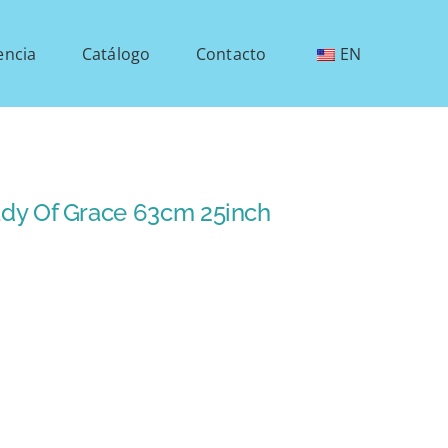
encia
Catálogo
Contacto
EN
ady Of Grace 63cm 25inch