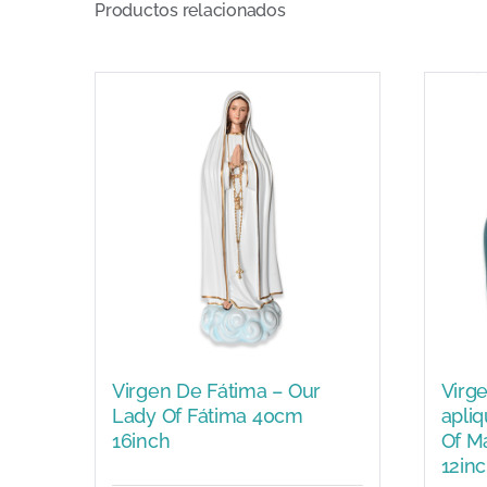
Productos relacionados
Virgen De Fátima – Our
Virg
Lady Of Fátima 40cm
apli
16inch
Of M
12in