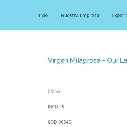
Inicio
Nuestra Empresa
Experi
Virgen Milagrosa – Our L
CM 63
INCH 25
COD 00346