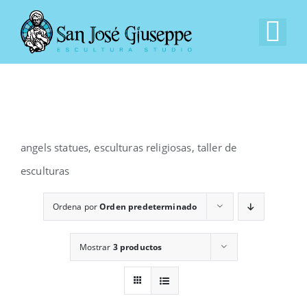
Saltar
al
Tog
contenido
Nav
Inicio
Nuestra Empresa
angels statues, esculturas religiosas, taller de
Experiencia
esculturas
Ordena por
Orden predeterminado
Catálogo
Mostrar
3 productos
Contacto
EN