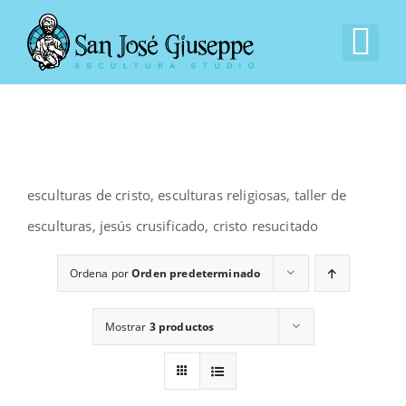
Saltar
al
Tog
contenido
Nav
Inicio
Nuestra Empresa
esculturas de cristo, esculturas religiosas, taller de
Experiencia
esculturas, jesús crusificado, cristo resucitado
Ordena por
Orden predeterminado
Catálogo
Mostrar
3 productos
Contacto
EN