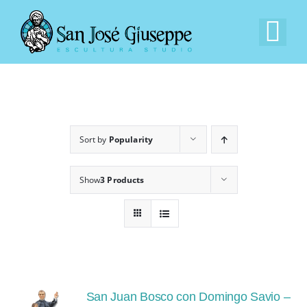
Skip
to
Tog
content
Nav
Inicio
Nuestra Empresa
Sort by
Popularity
Experiencia
Show
3 Products
Catálogo
Contacto
San Juan Bosco con Domingo Savio –
ES_ES