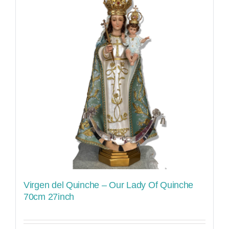
Virgen del Quinche – Our Lady Of Quinche
70cm 27inch