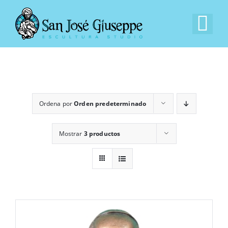
Saltar
al
Tog
contenido
Nav
Inicio
Nuestra Empresa
Ordena por
Orden predeterminado
Experiencia
Mostrar
3 productos
Catálogo
Contacto
EN