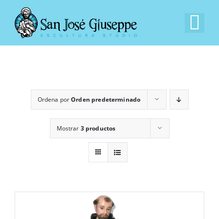
Saltar
al
Tog
contenido
Nav
Inicio
Nuestra Empresa
Ordena por
Orden predeterminado
Experiencia
Mostrar
3 productos
Catálogo
Contacto
EN