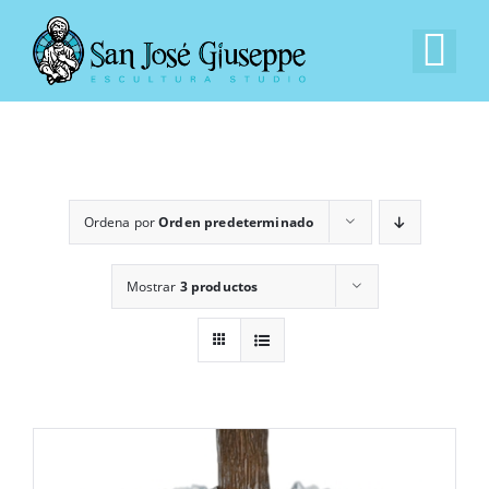
Saltar
al
Tog
contenido
Nav
Inicio
Nuestra Empresa
Ordena por
Orden predeterminado
Experiencia
Mostrar
3 productos
Catálogo
Contacto
EN