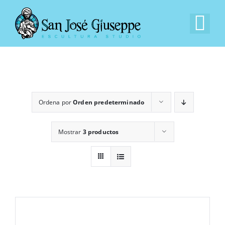
Saltar
al
Tog
contenido
Nav
Inicio
Nuestra Empresa
Ordena por
Orden predeterminado
Experiencia
Mostrar
3 productos
Catálogo
Contacto
EN