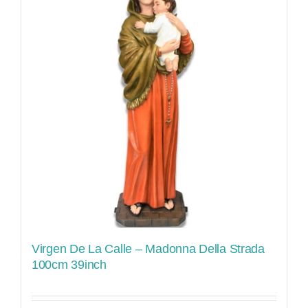
Virgen De La Calle – Madonna Della Strada
100cm 39inch