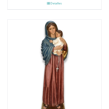
Detalles