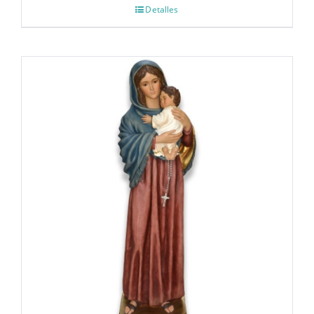
Detalles