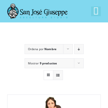
Saltar
al
Tog
contenido
Nav
Inicio
Nuestra Empresa
Ordena por
Nombre
Experiencia
Mostrar
9 productos
Catálogo
Contacto
EN