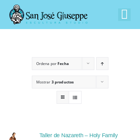
Saltar
al
Tog
contenido
Nav
Inicio
Nuestra Empresa
Ordena por
Fecha
Experiencia
Mostrar
3 productos
Catálogo
Contacto
Taller de Nazareth – Holy Family
EN