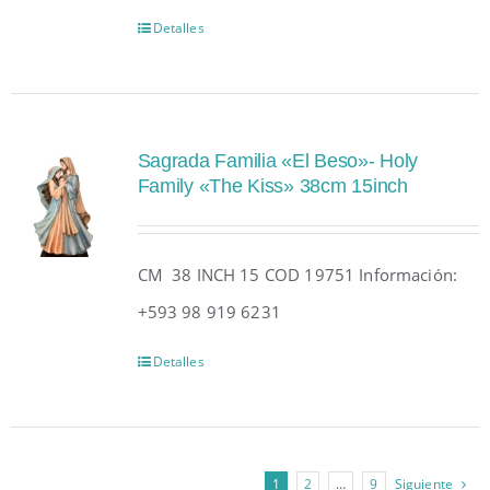
Detalles
Sagrada Familia «El Beso»- Holy
Family «The Kiss» 38cm 15inch
CM 38 INCH 15 COD 19751 Información:
+593 98 919 6231
Detalles
1
2
…
9
Siguiente