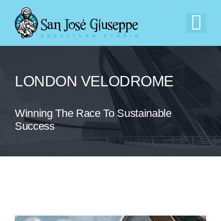
Saltar
al
Tog
contenido
Nav
Inicio
LONDON VELODROME
Nuestra Empresa
Winning The Race To Sustainable
Experiencia
Success
Catálogo
Contacto
EN