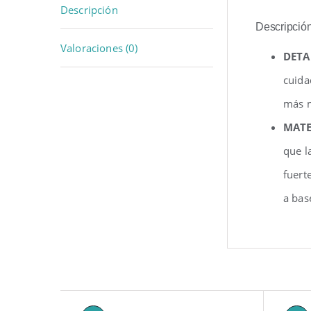
Descripción
Descripció
Valoraciones (0)
DETA
cuida
más m
MATE
que l
fuert
a bas