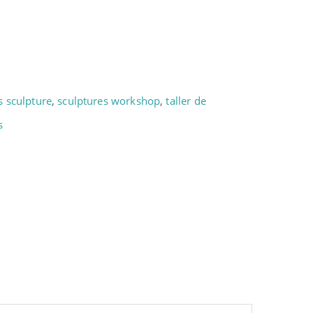
s sculpture
,
sculptures workshop
,
taller de
s