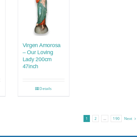
Virgen Amorosa
– Our Loving
Lady 200cm
47inch
Details
1
2
…
190
Next