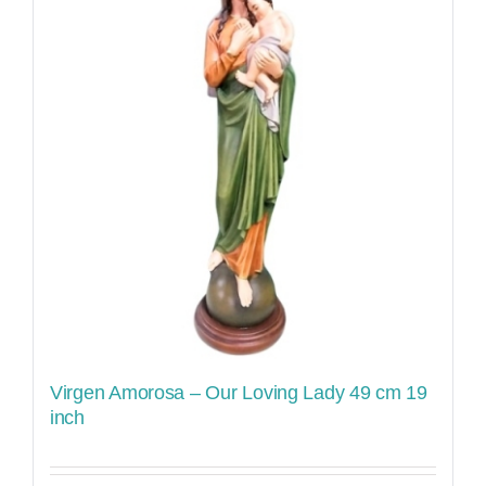
Virgen Amorosa – Our Loving Lady 49 cm 19
inch