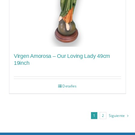
Virgen Amorosa – Our Loving Lady 49cm
19inch
Detalles
1
2
Siguiente