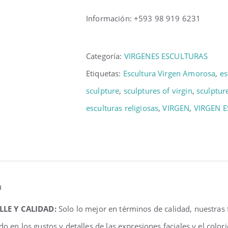
Información: +593 98 919 6231
Categoría:
VIRGENES ESCULTURAS
Etiquetas:
Escultura Virgen Amorosa
,
es
sculpture
,
sculptures of virgin
,
sculptur
esculturas religiosas
,
VIRGEN
,
VIRGEN 
n
LLE Y CALIDAD:
Solo lo mejor en términos de calidad, nuestras
do en los gustos y detalles de las expresiones faciales y el colo