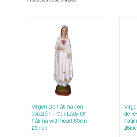
Virgen De Fátima con
Virge
corazón – Our Lady Of
de re
Fátima with heart 60cm
Fátim
23inch
26in