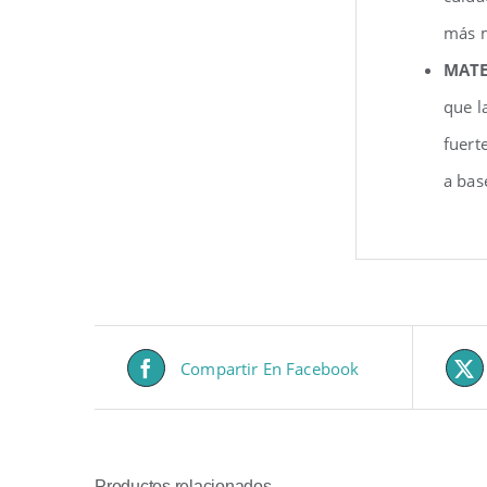
más m
MATE
que l
fuert
a bas
Compartir En Facebook
Productos relacionados