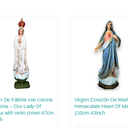
n De Fátima con corona
Virgen Corazón De Marí
sina – Our Lady Of
Immaculate Heart Of Ma
a with resin crown 67cm
110cm 43inch
ch