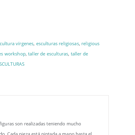
cultura vírgenes
,
esculturas religiosas
,
religious
es workshop
,
taller de esculturas
,
taller de
ESCULTURAS
 figuras son realizadas teniendo mucho
rido. Cada pieza está pintada a mano hasta el