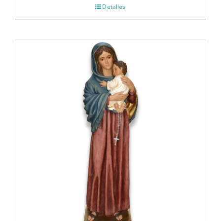
Detalles