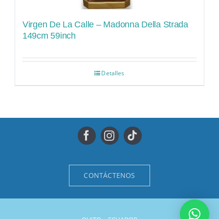
Virgen De La Calle – Madonna Della Strada
149cm 59inch
Detalles
CONTÁCTENOS