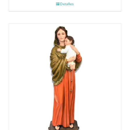
Detalles