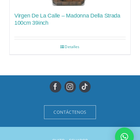
Virgen De La Calle – Madonna Della Strada
100cm 39inch
Detalles
CONTÁCTENOS