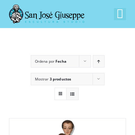
Saltar
al
Tog
contenido
Nav
Inicio
Nuestra Empresa
Ordena por
Fecha
Experiencia
Mostrar
3 productos
Catálogo
Contacto
EN