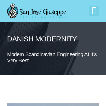
Saltar
al
Tog
contenido
Nav
Inicio
DANISH MODERNITY
Nuestra Empresa
Modern Scandinavian Engineering At It’s
Experiencia
Very Best
Catálogo
Contacto
EN