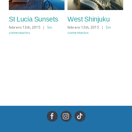
se
St Lucia Sunsets
West Shinjuku
M
febrero 13th, 2015
|
Sin
febrero 13th, 2015
|
Sin
feb
comentarios
comentarios
com