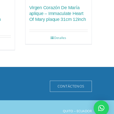
Virgen Corazón De María
aplique – Immaculate Heart
m
Of Mary plaque 31cm 12inch
Detalles
CONTÁCTENOS
QUITO – ECUADOR