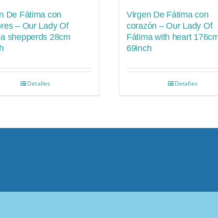
n De Fátima con
Virgen De Fátima con
res – Our Lady Of
corazón – Our Lady Of
ma shepperds 28cm
Fátima with heart 176c
h
69inch
Detalles
Detalles