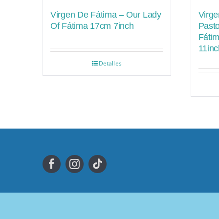
Virgen De Fátima – Our Lady
Virge
Of Fátima 17cm 7inch
Pasto
Fáti
11inc
Detalles