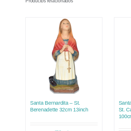
Productos relacionados
Santa Bernardita – St.
Santa
Berenadette 32cm 13inch
St. C
100c