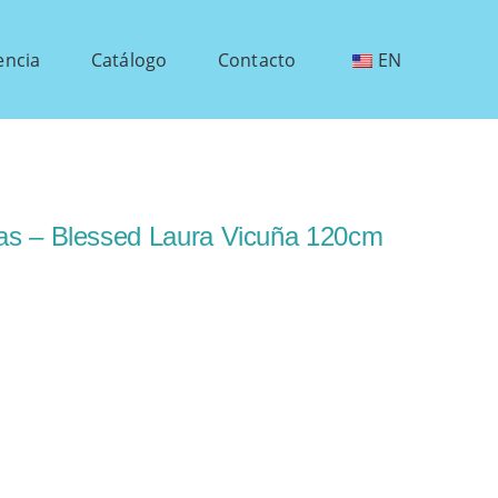
encia
Catálogo
Contacto
EN
as – Blessed Laura Vicuña 120cm