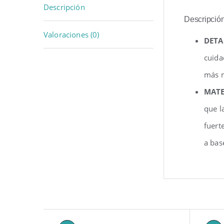
Descripción
Descripció
Valoraciones (0)
DETA
cuida
más m
MATE
que l
fuert
a bas