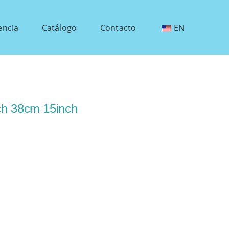
encia
Catálogo
Contacto
EN
ch 38cm 15inch