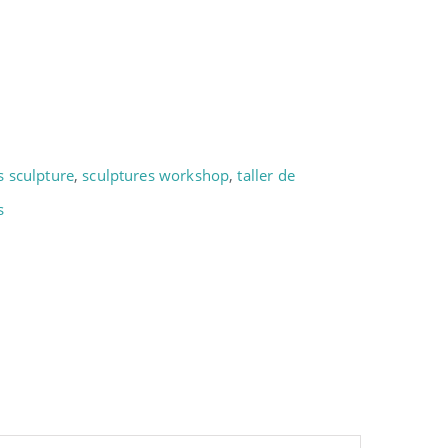
s sculpture
,
sculptures workshop
,
taller de
s