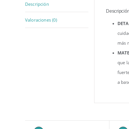
Descripción
Descripció
Valoraciones (0)
DETA
cuida
más m
MATE
que l
fuert
a bas