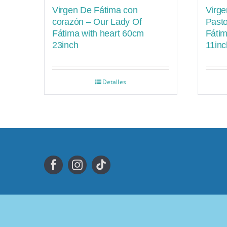
Virgen De Fátima con
Virge
corazón – Our Lady Of
Pasto
Fátima with heart 60cm
Fáti
23inch
11inc
Detalles