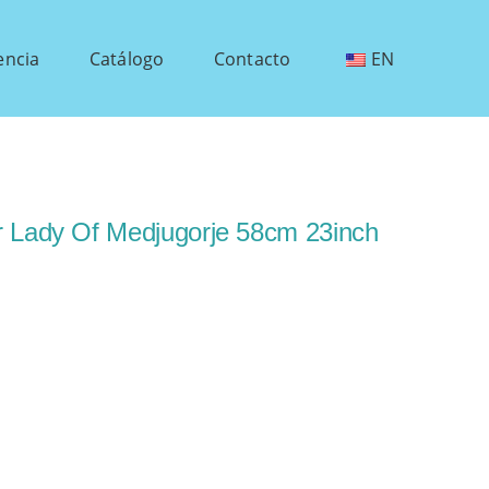
encia
Catálogo
Contacto
EN
r Lady Of Medjugorje 58cm 23inch