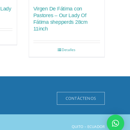
 Lady
Virgen De Fátima con
Pastores – Our Lady Of
Fátima shepperds 28cm
11inch
Detalles
CONTÁCTENOS
QUITO – ECUADOR