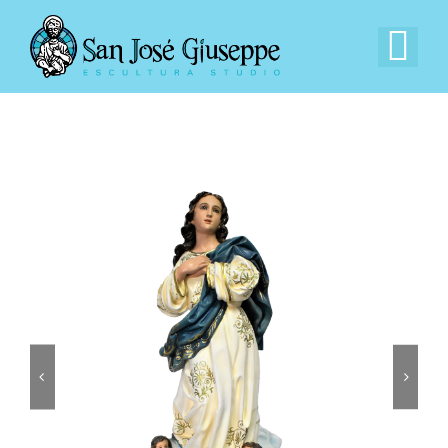
Saltar
al
Tog
contenido
Nav
Inicio
Nuestra Empresa
Experiencia
Catálogo
Contacto


EN