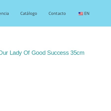
encia
Catálogo
Contacto
EN
 Our Lady Of Good Success 35cm