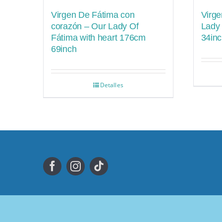
Virgen De Fátima con
Virge
corazón – Our Lady Of
Lady
Fátima with heart 176cm
34in
69inch
Detalles