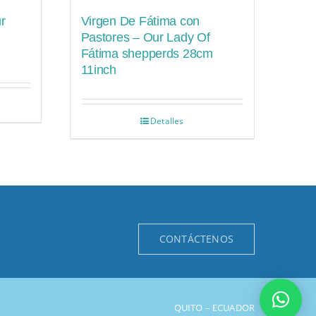
r
Virgen De Fátima con
Pastores – Our Lady Of
Fátima shepperds 28cm
11inch
Detalles
CONTÁCTENOS
QUITO – ECUADOR