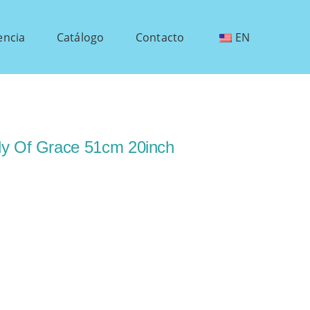
encia
Catálogo
Contacto
EN
dy Of Grace 51cm 20inch