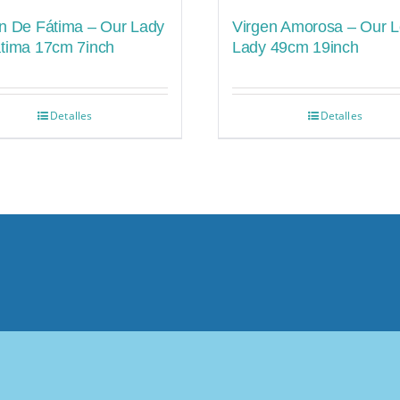
n De Fátima – Our Lady
Virgen Amorosa – Our L
átima 17cm 7inch
Lady 49cm 19inch
Detalles
Detalles