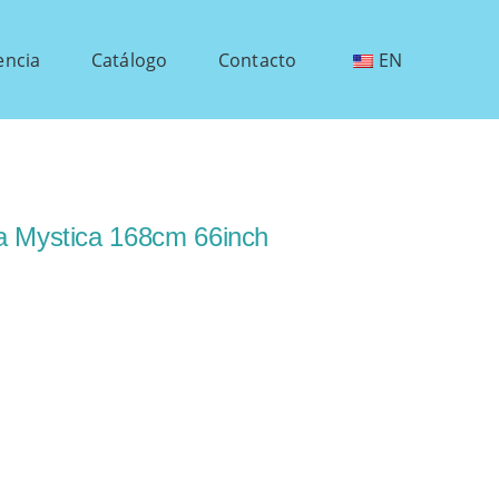
encia
Catálogo
Contacto
EN
a Mystica 168cm 66inch