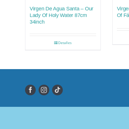
Virgen De Agua Santa – Our
Virge
Lady Of Holy Water 87cm
Of F
34inch
Detalles