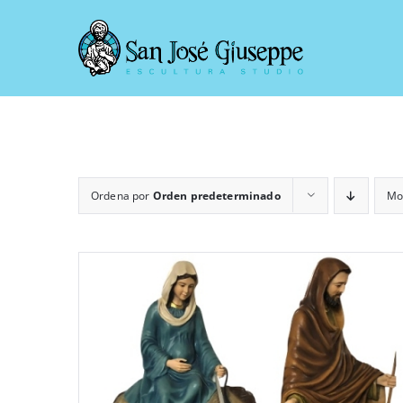
Saltar
al
contenido
Ordena por
Orden predeterminado
Mo