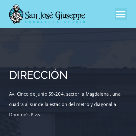
Saltar
al
Tog
contenido
Nav
Inicio
Nuestra Empresa
DIRECCIÓN
Experiencia
Av. Cinco de Junio S9-204, sector la Magdalena , una
Catálogo
cuadra al sur de la estación del metro y diagonal a
Contacto
Domino’s Pizza.
EN