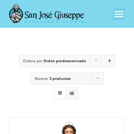
Saltar
al
Tog
contenido
Nav
Inicio
Nuestra Empresa
Ordena por
Orden predeterminado
Experiencia
Mostrar
3 productos
Catálogo
Contacto
EN