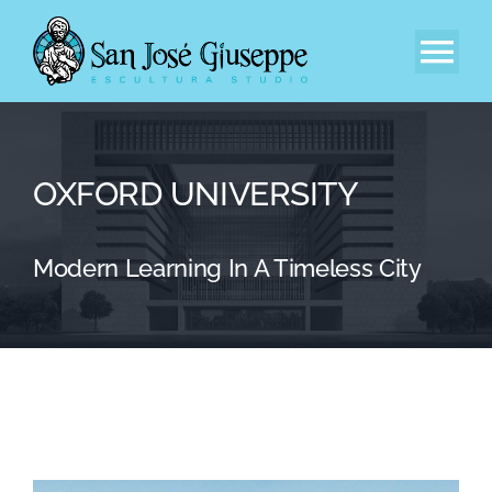
Saltar
al
Tog
contenido
Nav
Inicio
OXFORD UNIVERSITY
Nuestra Empresa
Modern Learning In A Timeless City
Experiencia
Catálogo
Contacto
EN