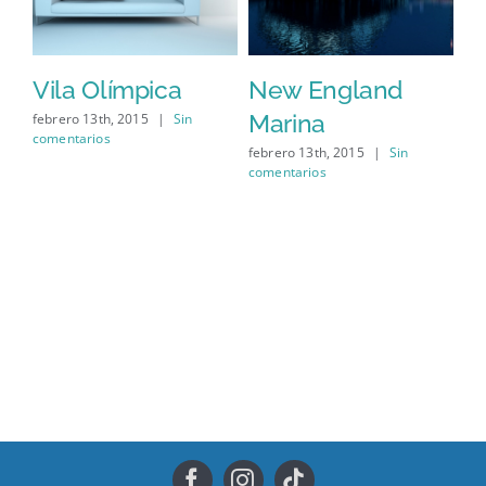
Vila Olímpica
New England
D
Marina
febrero 13th, 2015
|
Sin
feb
comentarios
com
febrero 13th, 2015
|
Sin
comentarios