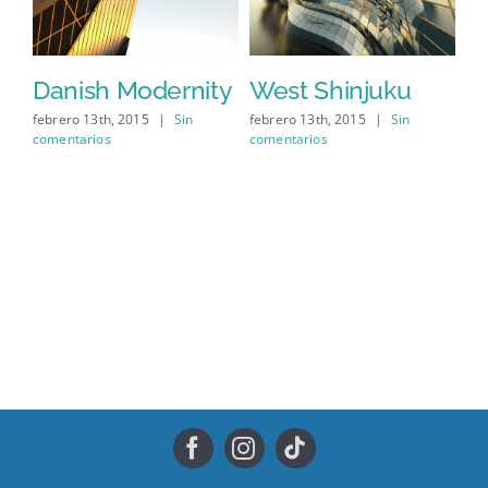
s
Danish Modernity
West Shinjuku
M
A
febrero 13th, 2015
|
Sin
febrero 13th, 2015
|
Sin
comentarios
comentarios
feb
com