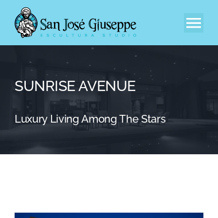
Saltar
al
Tog
contenido
Nav
Inicio
SUNRISE AVENUE
Nuestra Empresa
Luxury Living Among The Stars
Experiencia
Catálogo
Contacto
EN