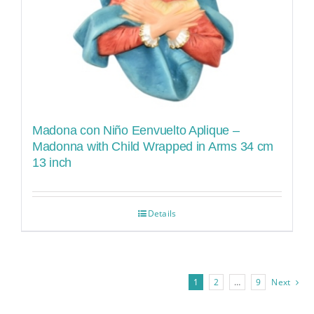
Madona con Niño Eenvuelto Aplique –
Madonna with Child Wrapped in Arms 34 cm
13 inch
Details
1
2
…
9
Next