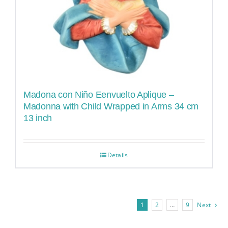
Madona con Niño Eenvuelto Aplique –
Madonna with Child Wrapped in Arms 34 cm
13 inch
Details
1
2
…
9
Next