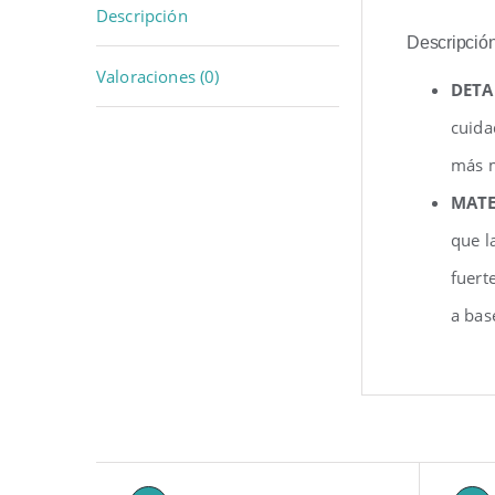
Descripción
Descripció
Valoraciones (0)
DETA
cuida
más m
MATE
que l
fuert
a bas