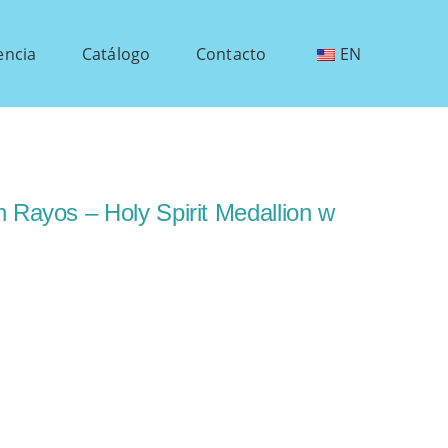
encia
Catálogo
Contacto
EN
n Rayos – Holy Spirit Medallion w