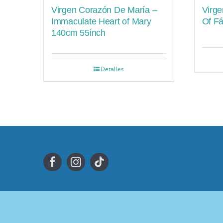
Virgen Corazón De María –
Virge
Immaculate Heart of Mary
Of F
140cm 55inch
Detalles