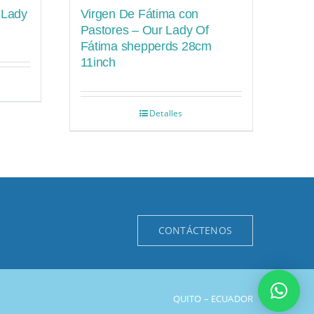
 Lady
Virgen De Fátima con
Pastores – Our Lady Of
Fátima shepperds 28cm
11inch
Detalles
CONTÁCTENOS
QUITO – ECUADOR