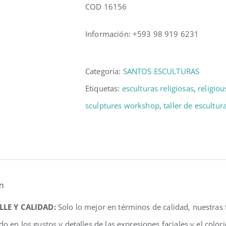
COD 16156
Información: +593 98 919 6231
Categoría:
SANTOS ESCULTURAS
Etiquetas:
esculturas religiosas
,
religiou
sculptures workshop
,
taller de escultur
n
LLE Y CALIDAD:
Solo lo mejor en términos de calidad, nuestras
do en los gustos y detalles de las expresiones faciales y el colo