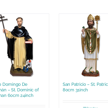
o Domingo De
San Patricio – St. Patri
án – St. Dominic of
80cm 31inch
an 60cm 24inch