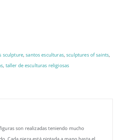
s sculpture
,
santos esculturas
,
sculptures of saints
,
as
,
taller de esculturas religiosas
 figuras son realizadas teniendo mucho
rido. Cada pieza está pintada a mano hasta el