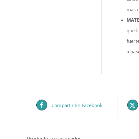
más m
MATE
que l
fuert
a bas
Compartir En Facebook
Productos relacionados