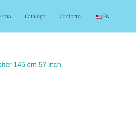
encia
Catálogo
Contacto
EN
opher 145 cm 57 inch