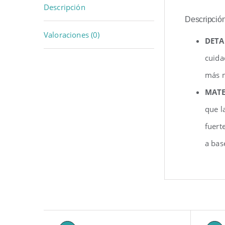
Descripción
Descripció
Valoraciones (0)
DETA
cuida
más m
MATE
que l
fuert
a bas