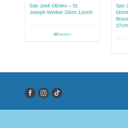
San José Obrero – St.
San 
Joseph Worker 29cm 11inch
Domin
Bosco
27cm
Detalles