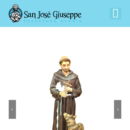
Saltar
al
Tog
contenido
Nav
Inicio
Nuestra Empresa
Experiencia
Catálogo
Contacto


EN