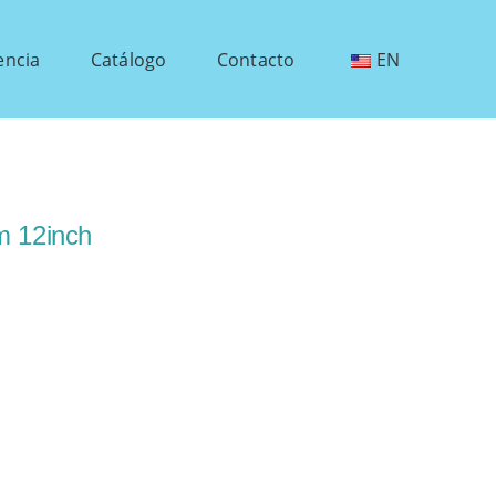
encia
Catálogo
Contacto
EN
m 12inch