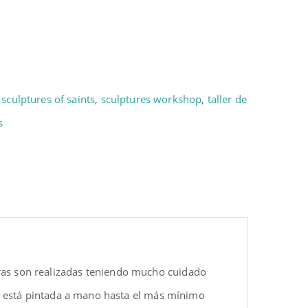
,
sculptures of saints
,
sculptures workshop
,
taller de
s
uras son realizadas teniendo mucho cuidado
eza está pintada a mano hasta el más mínimo